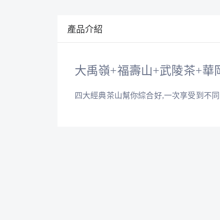
產品介紹
大禹嶺+福壽山+武陵茶+華
四大經典茶山幫你綜合好,一次享受到不