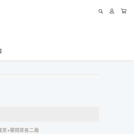
導
陵茶+華岡茶各二兩