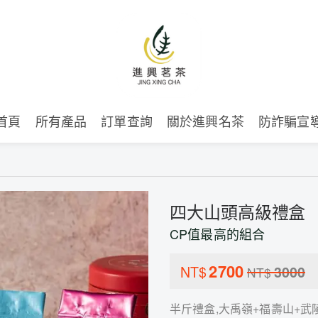
首頁
所有產品
訂單查詢
關於進興名茶
防詐騙宣
四大山頭高級禮盒
CP值最高的組合
2700
NT$
3000
NT$
半斤禮盒,大禹嶺+福壽山+武