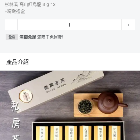
杉林溪 高山紅烏龍 8 g * 2
+精緻禮盒
-
+
滿額免運
滿兩千免運費!
全店
產品介紹